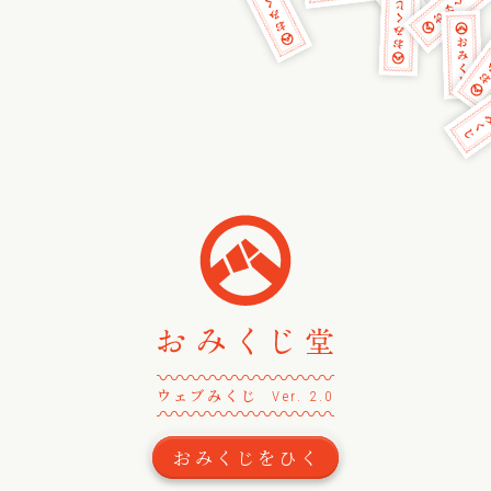
〰
〰
〰
〰
〰
〰
〰
〰
〰
〰
〰
〰
〰
ウェブみくじ
Ver. 2.0
〰
〰
〰
〰
〰
〰
〰
〰
〰
〰
〰
〰
〰
おみくじをひく