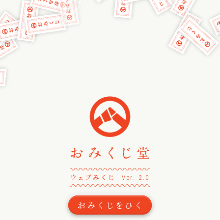
〰
〰
〰
〰
〰
〰
〰
〰
〰
〰
〰
〰
〰
ウェブみくじ
Ver. 2.0
〰
〰
〰
〰
〰
〰
〰
〰
〰
〰
〰
〰
〰
おみくじをひく