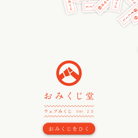
〰
〰
〰
〰
〰
〰
〰
〰
〰
〰
〰
〰
〰
ウェブみくじ
Ver. 2.0
〰
〰
〰
〰
〰
〰
〰
〰
〰
〰
〰
〰
〰
おみくじをひく