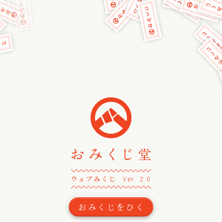
〰
〰
〰
〰
〰
〰
〰
〰
〰
〰
〰
〰
〰
ウェブみくじ
Ver. 2.0
〰
〰
〰
〰
〰
〰
〰
〰
〰
〰
〰
〰
〰
おみくじをひく