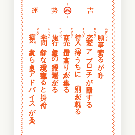
〰
〰
運勢
吉
〰
〰
〰
〰
〰
〰
やまい
がくもん
たびたち
あきない
まちびと
れんあい
ねがいごと
病気
学問
旅行
商売
待人
恋愛
願事
〰
〰
〰
〰
友人から良きアドバイスが入る
静かな環境で勉強すると身に付く
親友との旅行で運気が上がる
信用が高まり人が集まる
待つうちに、別の人が現れる
アプローチが空回りする
苦労するが叶う
〰
〰
〰
〰
〰
〰
〰
〰
〰
〰
〰
〰
〰
〰
〰
〰
〰
〰
〰
〰
〰
〰