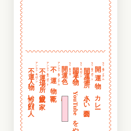
〰
〰
〰
〰
〰
〰
〰
〰
〰
〰
〰
〰
〰〰〰〰〰〰〰〰〰〰〰〰〰〰〰〰
〰
〰
〰
〰
アンラッキーパーソン
アンラッキースポット
アンラッキーアイテム
ラッキーカラー
ラッキーパーソン
ラッキースポット
ラッキーアイテム
開 運 色
開 運 物
不 運 物
開運人物
開運場所
不運人物
不運場所
〰
〰
〰
〰
〰
〰
〰
〰
怖い顔の人
親戚の家
桜色
YouTubeをやっている人
小さい公園
カレー
〰
〰
〰
〰
〰
〰
〰
〰