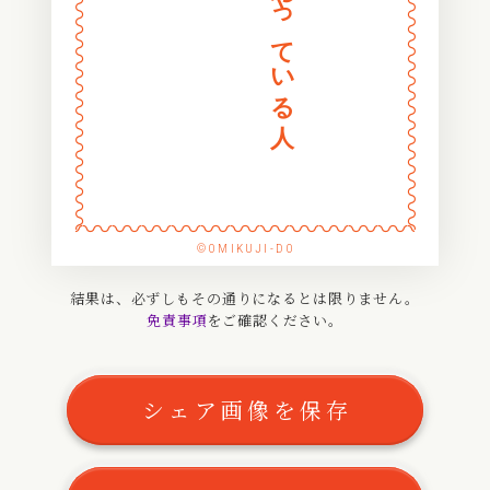
〰
〰
〰
〰
〰
〰
〰
〰
〰
〰
〰
〰
〰
〰
〰
〰
〰
〰
〰
〰
〰
〰
〰
〰
〰
〰
〰
〰
〰
〰
〰
〰
〰
〰
©OMIKUJI-DO
〰
〰
〰
〰
結果は、必ずしもその通りになるとは限りません。
免責事項
をご確認ください。
〰
〰
〰
〰
〰
〰
シェア画像を保存