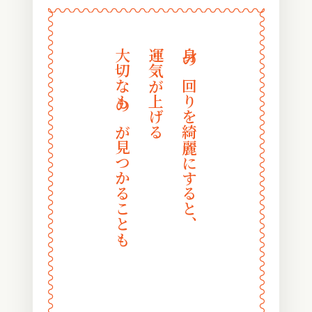
〰
〰
〰
〰
〰
〰
〰
〰
〰
〰
〰
〰
〰
〰
〰
〰
〰
〰
〰
〰
〰
〰
〰
〰
大切なものが見つかることも
運気が上げる
身の回りを綺麗にすると、
〰
〰
〰
〰
〰
〰
〰
〰
〰
〰
〰
〰
〰
〰
〰
〰
〰
〰
〰
〰
〰
〰
〰
〰
〰
〰