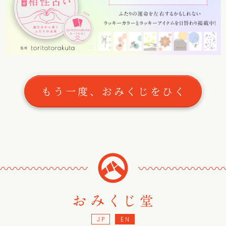
もう一度、おみくじをひく
〰
〰
〰
〰
〰
〰
〰
〰
〰
〰
〰
〰
〰
〰
〰
JP
EN