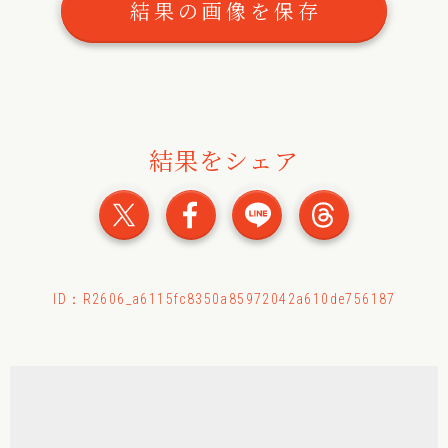
結果の画像を保存
結果をシェア
おみくじの結果をXでシェ
おみくじの結果をFac
おみくじの結果
おみくじ
ID：R2606_a6115fc8350a85972042a610de756187