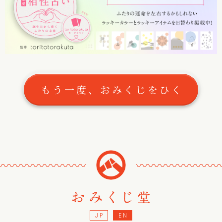
もう一度、おみくじをひく
〰
〰
〰
〰
〰
〰
〰
〰
〰
〰
〰
〰
〰
〰
〰
JP
EN