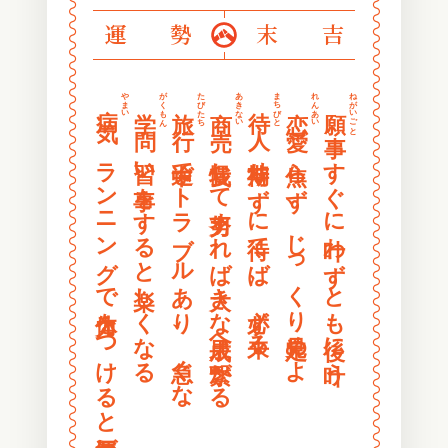
〰
〰
運勢
末吉
〰
〰
〰
〰
〰
〰
やまい
がくもん
たびたち
あきない
まちびと
れんあい
ねがいごと
病気
学問
旅行
商売
待人
恋愛
願事
〰
〰
〰
〰
ランニングで体力をつけると運気が上がる
習い事をすると楽しくなる
途中でトラブルあり、急ぐな
我慢して努力すれば大きな成果へ繋がる
期待せずに待てば、必ず来る
焦らず、じっくり見定めよ
すぐに叶わずとも後に叶う
〰
〰
〰
〰
〰
〰
〰
〰
〰
〰
〰
〰
〰
〰
〰
〰
〰
〰
〰
〰
〰
〰