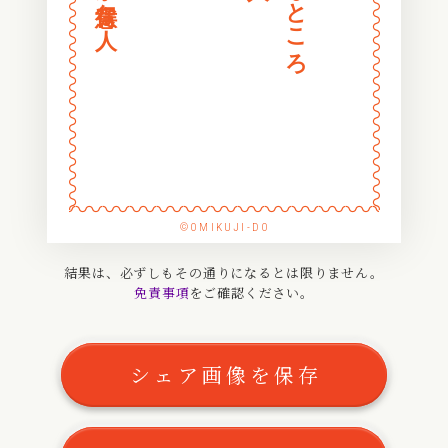
〰
〰
〰
〰
〰
〰
〰
〰
〰
〰
〰
〰
〰
〰
〰
〰
〰
〰
〰
〰
〰
〰
〰
〰
〰
〰
〰
〰
〰
〰
〰
〰
〰
〰
©OMIKUJI-DO
〰
〰
〰
〰
結果は、必ずしもその通りになるとは限りません。
免責事項
をご確認ください。
〰
〰
〰
〰
〰
〰
シェア画像を保存