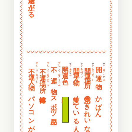
〰
〰
〰
〰
〰
〰
〰
〰
〰
〰
〰
〰
〰〰〰〰〰〰〰〰〰〰〰〰〰〰〰〰
〰
〰
〰
〰
アンラッキーパーソン
アンラッキースポット
アンラッキーアイテム
ラッキーカラー
ラッキーパーソン
ラッキースポット
ラッキーアイテム
開 運 色
開 運 物
不 運 物
開運人物
開運場所
不運人物
不運場所
〰
〰
〰
〰
〰
〰
〰
〰
パソコンが得意な人
スポーツ用品
黄緑色
痩せている人
空気のきれいなところ
かばん
〰
〰
〰
〰
〰
〰
〰
〰