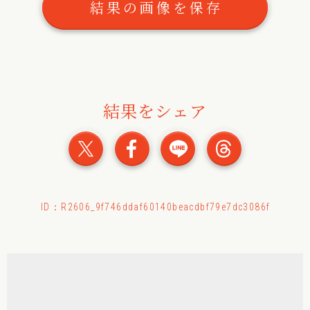
結果の画像を保存
結果をシェア
おみくじの結果をXでシェ
おみくじの結果をFac
おみくじの結果
おみくじ
ID：R2606_9f746ddaf60140beacdbf79e7dc3086f