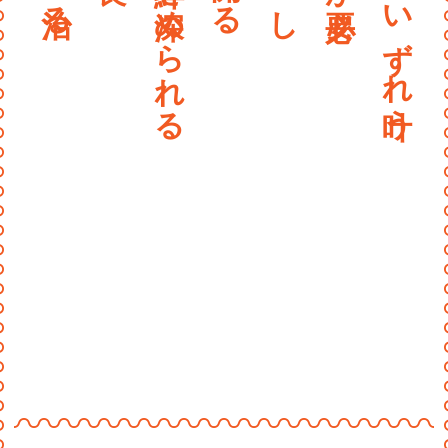
〰
〰
〰
〰
〰
〰
〰
〰
〰
〰
〰〰〰〰〰〰〰〰〰〰〰〰
〰