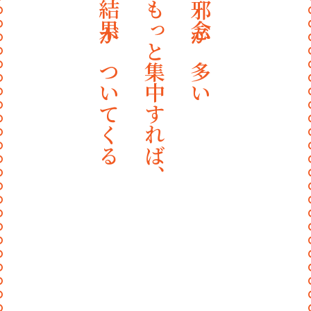
結果がついてくる
もっと集中すれば、
邪念が多い
〰
〰
〰
〰
〰
〰
〰
〰
〰
〰
〰