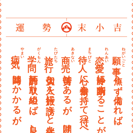
〰
〰
〰
運勢
末小吉
〰
〰
やまい
がくもん
たびたち
あきない
まちびと
れんあい
ねがいごと
病気
学問
旅行
商売
待人
恋愛
願事
〰
〰
時間はかかるが、治る
計画的に取り組めば、良し
大切な人を旅行に誘うと絆を深められる
苦労はあるが、開ける
心に余裕を持って待つべし
冷静に判断することが必要
焦らず備えれば、いずれ叶う
〰
〰
〰
〰
〰