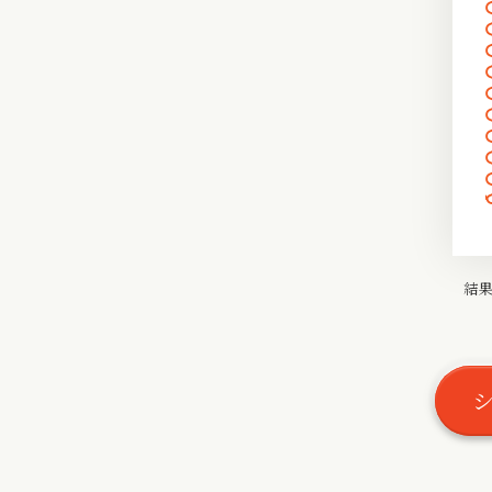
〰
〰
〰
結