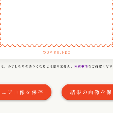
〰
〰
〰
〰
〰
〰
〰
〰
〰
〰
〰
〰
〰
〰
〰
〰
〰
©OMIKUJI-DO
〰
〰
果は、必ずしもその通りになるとは限りません。
免責事項
をご確認くださ
〰
〰
シェア画像を保存
結果の画像を保
〰
〰