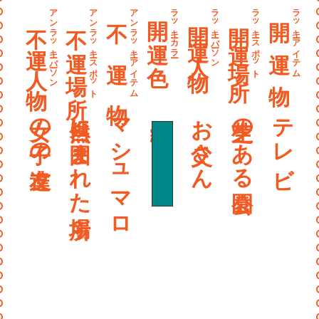
〰
アンラッキーパーソン
アンラッキースポット
アンラッキーアイテム
ラッキーカラー
ラッキーパーソン
ラッキースポット
ラッキーアイテム
開 運 色
開 運 物
不 運 物
開運人物
開運場所
不運人物
不運場所
〰
〰
〰
〰
女の子の友達
自然に囲まれた場所
マシュマロ
青緑色
お父さん
芝生のある公園
テレビ
〰
〰
〰
〰
〰
〰
〰