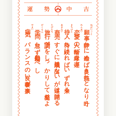
〰
〰
運勢
中吉
〰
〰
〰
〰
〰
〰
やまい
がくもん
たびたち
あきない
まちびと
れんあい
ねがいごと
病気
学問
旅行
商売
待人
恋愛
願事
〰
〰
〰
〰
バランスの良い食事が大事
怠らず毎日励むべし
下調べをしっかりして出発せよ
すぐに成果は出ないが道は開ける
待ち続ければいずれ来る
人の輪が縁を運ぶ
静かに進めば良き流れとなり叶う
〰
〰
〰
〰
〰
〰
〰
〰
〰
〰
〰
〰
〰
〰
〰
〰
〰
〰
〰
〰
〰
〰