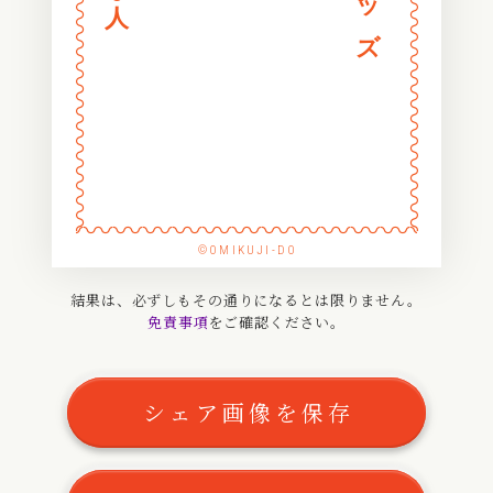
〰
〰
〰
〰
〰
〰
〰
〰
〰
〰
〰
〰
〰
〰
〰
〰
〰
〰
〰
〰
〰
〰
〰
〰
〰
〰
〰
〰
〰
〰
〰
〰
〰
〰
©OMIKUJI-DO
〰
〰
〰
〰
結果は、必ずしもその通りになるとは限りません。
免責事項
をご確認ください。
〰
〰
〰
〰
〰
〰
シェア画像を保存