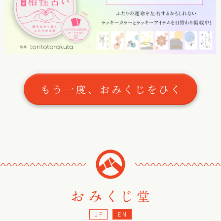
もう一度、おみくじをひく
〰
〰
〰
〰
〰
〰
〰
〰
〰
〰
〰
〰
〰
〰
〰
JP
EN