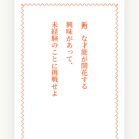
〰
〰
〰
〰
〰
〰
〰
〰
〰
〰
〰
〰
〰
〰
〰
〰
〰
〰
〰
〰
〰
〰
〰
〰
未経験のことに挑戦せよ
興味があって、
新たな才能が開花する
〰
〰
〰
〰
〰
〰
〰
〰
〰
〰
〰
〰
〰
〰
〰
〰
〰
〰
〰
〰
〰
〰
〰
〰
〰
〰