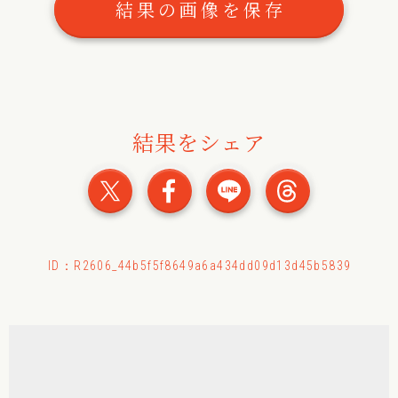
結果の画像を保存
結果をシェア
おみくじの結果をXでシェ
おみくじの結果をFac
おみくじの結果
おみくじ
ID：R2606_44b5f5f8649a6a434dd09d13d45b5839