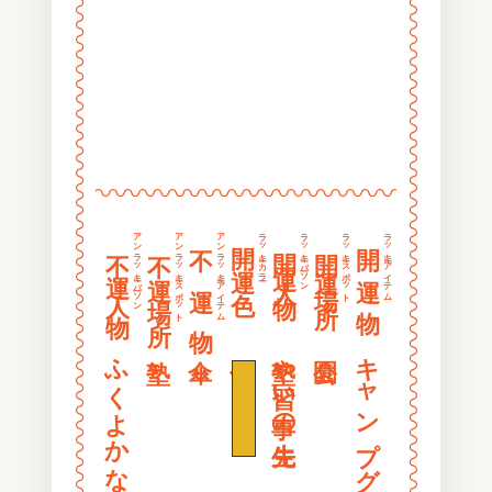
〰
〰
〰
〰
〰
〰
〰
〰
〰
〰
〰
〰
〰〰〰〰〰〰〰〰〰〰〰〰〰〰〰〰
〰
〰
〰
〰
アンラッキーパーソン
アンラッキースポット
アンラッキーアイテム
ラッキーカラー
ラッキーパーソン
ラッキースポット
ラッキーアイテム
開 運 色
開 運 物
不 運 物
開運人物
開運場所
不運人物
不運場所
〰
〰
〰
〰
〰
〰
〰
〰
ふくよかな人
金色
塾や習い事の先生
キャンプグッズ
〰
〰
〰
〰
〰
〰
〰
〰