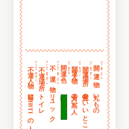
〰
〰
〰
〰
〰
〰
〰
〰
〰
〰
〰
〰
〰〰〰〰〰〰〰〰〰〰〰〰〰〰〰〰
〰
〰
〰
〰
アンラッキーパーソン
アンラッキースポット
アンラッキーアイテム
ラッキーカラー
ラッキーパーソン
ラッキースポット
ラッキーアイテム
開 運 色
開 運 物
不 運 物
開運人物
開運場所
不運人物
不運場所
〰
〰
〰
〰
〰
〰
〰
〰
同じMBTIの人
トイレ
リュック
緑色
女子力の高い人
景色のいいところ
丸いもの
〰
〰
〰
〰
〰
〰
〰
〰