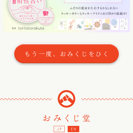
もう一度、おみくじをひく
〰
〰
〰
〰
〰
〰
〰
〰
〰
〰
〰
〰
〰
〰
〰
JP
EN