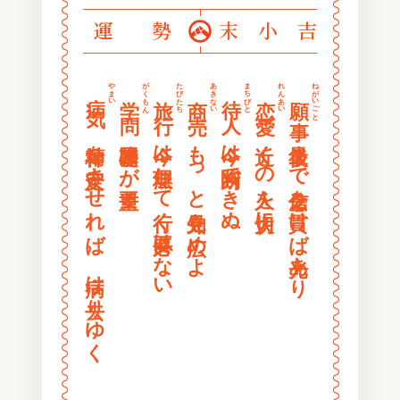
〰
〰
運勢
末小吉
〰
〰
〰
〰
〰
〰
やまい
がくもん
たびたち
あきない
まちびと
れんあい
ねがいごと
病気
学問
旅行
商売
待人
恋愛
願事
〰
〰
〰
〰
精神を安定させれば、病は去りゆく
基礎固めが重要
今は無理して行く必要はない
もっと知見を広めよ
今は判断できぬ
近くの人を大切に
最後まで信念を貫けば光あり
〰
〰
〰
〰
〰
〰
〰
〰
〰
〰
〰
〰
〰
〰
〰
〰
〰
〰
〰
〰
〰
〰