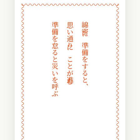
〰
〰
〰
〰
〰
〰
〰
〰
〰
〰
〰
〰
〰
〰
〰
〰
〰
〰
〰
〰
〰
〰
〰
〰
準備を怠ると災いを呼ぶ
思い通りにことが進む
綿密に準備をすると、
〰
〰
〰
〰
〰
〰
〰
〰
〰
〰
〰
〰
〰
〰
〰
〰
〰
〰
〰
〰
〰
〰
〰
〰
〰
〰