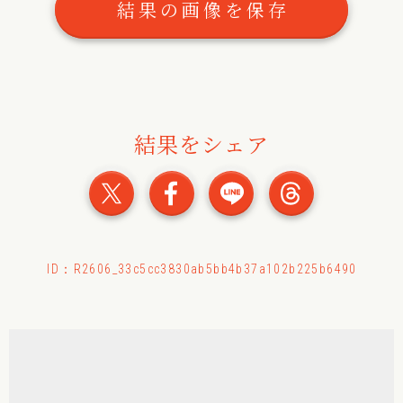
結果の画像を保存
結果をシェア
おみくじの結果をXでシェ
おみくじの結果をFac
おみくじの結果
おみくじ
ID：R2606_33c5cc3830ab5bb4b37a102b225b6490