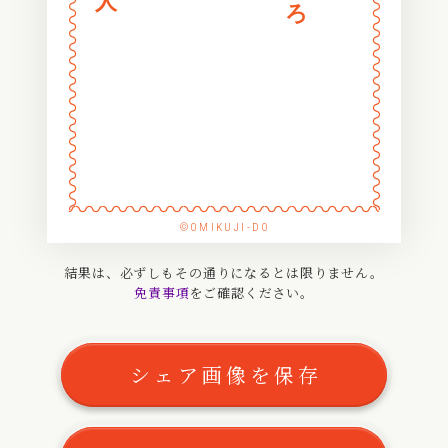
〰
〰
〰
〰
〰
〰
〰
〰
〰
〰
〰
〰
〰
〰
〰
〰
〰
〰
〰
〰
〰
〰
〰
〰
〰
〰
〰
〰
〰
〰
〰
〰
〰
〰
©OMIKUJI-DO
〰
〰
〰
〰
結果は、必ずしもその通りになるとは限りません。
免責事項
をご確認ください。
〰
〰
〰
〰
〰
〰
シェア画像を保存