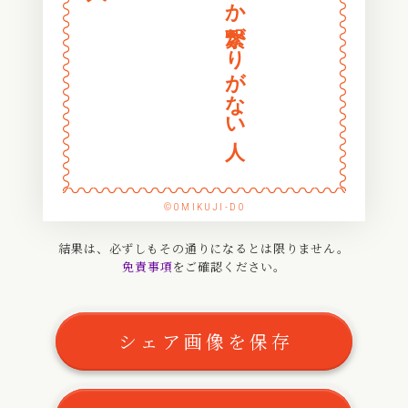
ネットでしか繋がりがない人
〰
〰
〰
〰
〰
〰
〰
〰
〰
〰
〰
〰
〰
〰
〰
〰
〰
〰
〰
〰
〰
〰
〰
〰
〰
〰
〰
〰
〰
〰
〰
〰
〰
〰
©OMIKUJI-DO
〰
〰
〰
〰
結果は、必ずしもその通りになるとは限りません。
免責事項
をご確認ください。
〰
〰
〰
〰
〰
〰
シェア画像を保存