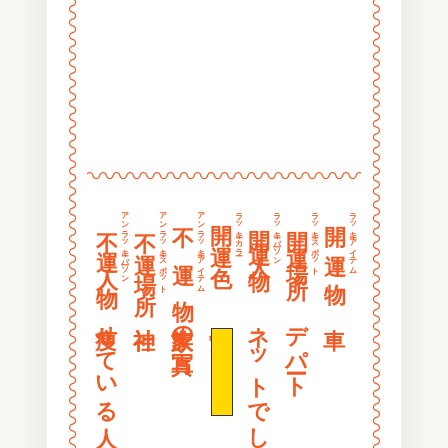
〰
〰
〰
〰
〰
〰
〰
〰
〰
〰
〰
〰
〰〰〰〰〰〰〰〰〰〰〰〰〰〰〰〰
〰
〰
〰
〰
アンラッキーパーソン
アンラッキースポット
アンラッキーアイテム
ラッキーカラー
ラッキーパーソン
ラッキースポット
ラッキーアイテム
開 運 色
開 運 物
不 運 物
開運人物
開運場所
不運人物
不運場所
〰
〰
〰
〰
〰
〰
〰
〰
痩せている人
家族の写真
黄色
デパート
〰
〰
〰
〰
〰
〰
〰
〰