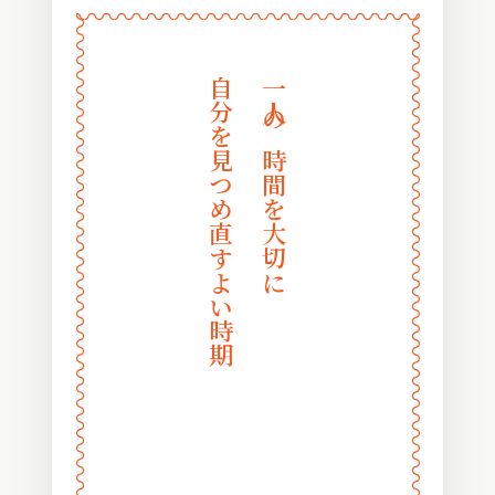
〰
〰
〰
〰
〰
〰
〰
〰
〰
〰
〰
〰
〰
〰
〰
〰
〰
〰
〰
〰
〰
〰
〰
〰
自分を見つめ直すよい時期
一人の時間を大切に
〰
〰
〰
〰
〰
〰
〰
〰
〰
〰
〰
〰
〰
〰
〰
〰
〰
〰
〰
〰
〰
〰
〰
〰
〰
〰