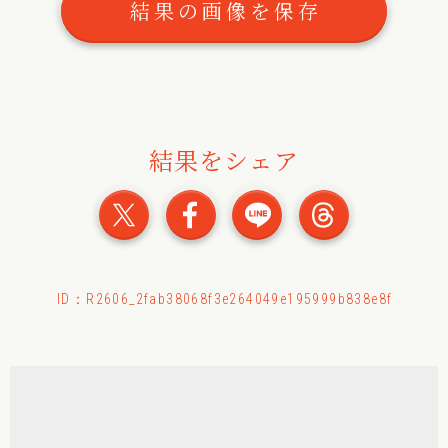
結果の画像を保存
結果をシェア
おみくじの結果をXでシェ
おみくじの結果をFac
おみくじの結果
おみくじ
ID：R2606_2fab38068f3e264049e195999b838e8f