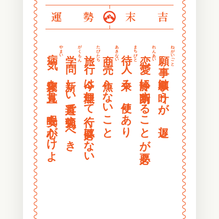
〰
〰
運勢
末吉
〰
〰
〰
〰
〰
〰
やまい
がくもん
たびたち
あきない
まちびと
れんあい
ねがいごと
病気
学問
旅行
商売
待人
恋愛
願事
〰
〰
〰
〰
寝床を見直し、安眠を心がけよ
新しい道具で勉強すべき
今は無理して行く必要はない
焦らないこと
来る 便りあり
冷静に判断することが必要
願事は叶うが、遅し
〰
〰
〰
〰
〰
〰
〰
〰
〰
〰
〰
〰
〰
〰
〰
〰
〰
〰
〰
〰
〰
〰