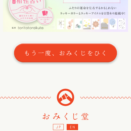
もう一度、おみくじをひく
〰
〰
〰
〰
〰
〰
〰
〰
〰
〰
〰
〰
〰
〰
〰
JP
EN