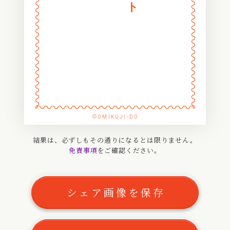
〰
〰
〰
〰
〰
〰
〰
〰
〰
〰
〰
〰
〰
〰
〰
〰
〰
〰
〰
〰
〰
〰
〰
〰
〰
〰
〰
〰
〰
〰
〰
〰
〰
〰
©OMIKUJI-DO
〰
〰
〰
〰
結果は、必ずしもその通りになるとは限りません。
免責事項
をご確認ください。
〰
〰
〰
〰
〰
〰
シェア画像を保存