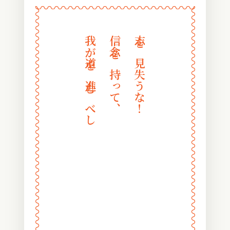
〰
〰
〰
〰
〰
〰
〰
〰
〰
〰
〰
〰
〰
〰
〰
〰
〰
〰
〰
〰
〰
〰
〰
〰
我が道を進むべし
信念を持って、
志を見失うな！
〰
〰
〰
〰
〰
〰
〰
〰
〰
〰
〰
〰
〰
〰
〰
〰
〰
〰
〰
〰
〰
〰
〰
〰
〰
〰