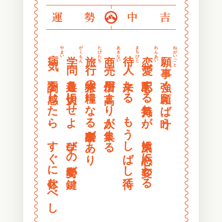
〰
〰
運勢
中吉
〰
〰
〰
〰
〰
〰
やまい
がくもん
たびたち
あきない
まちびと
れんあい
ねがいごと
病気
学問
旅行
商売
待人
恋愛
願事
〰
〰
〰
〰
不調を感じたら、すぐに休むべし
道具を大切にせよ 学びの姿勢が鍵
将来の糧になる出来事があり
信用が高まり人が集まる
来たる もうしばし待て
心配する気持ちが、次第に恋心に変わる
強く願えば叶う
〰
〰
〰
〰
〰
〰
〰
〰
〰
〰
〰
〰
〰
〰
〰
〰
〰
〰
〰
〰
〰
〰