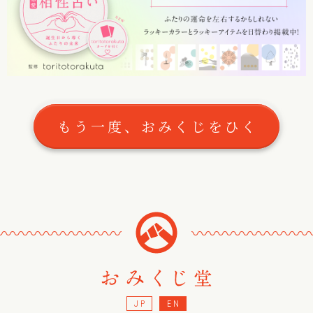
もう一度、おみくじをひく
〰
〰
〰
〰
〰
〰
〰
〰
〰
〰
〰
〰
〰
〰
〰
JP
EN