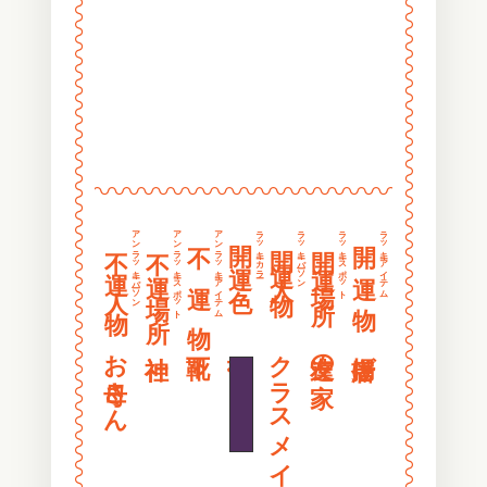
〰
〰
〰
〰
〰
〰
〰
〰
〰
〰
〰
〰
〰〰〰〰〰〰〰〰〰〰〰〰〰〰〰〰
〰
〰
〰
〰
アンラッキーパーソン
アンラッキースポット
アンラッキーアイテム
ラッキーカラー
ラッキーパーソン
ラッキースポット
ラッキーアイテム
開 運 色
開 運 物
不 運 物
開運人物
開運場所
不運人物
不運場所
〰
〰
〰
〰
〰
〰
〰
〰
お母さん
葡萄色
クラスメイト
友達の家
唐揚げ
〰
〰
〰
〰
〰
〰
〰
〰