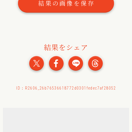
結果の画像を保存
結果をシェア
おみくじの結果をXでシェ
おみくじの結果をFac
おみくじの結果
おみくじ
ID：R2606_26b76536618772d0301fedec7af28052