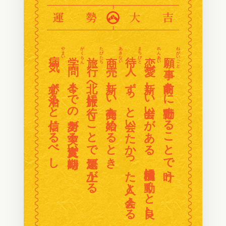
〰
〰
運勢
大吉
〰
〰
〰
〰
〰
〰
やまい
がくもん
たびたち
あきない
まちびと
れんあい
ねがいごと
病気
学問
旅行
商売
待人
恋愛
願事
〰
〰
〰
〰
必ず治ると信じるべし
今までの努力が実る大変良い時期
北へ旅行に行くことで運気が上がる
新しい商売を始めるとき
ずっと会いたかった人と会える
新しい出会いがある 積極的に動くと良し
前向きに行動することで叶う
〰
〰
〰
〰
〰
〰
〰
〰
〰
〰
〰
〰
〰
〰
〰
〰
〰
〰
〰
〰
〰
〰