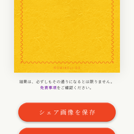
〰
〰
〰
〰
〰
〰
〰
〰
〰
〰
〰
〰
〰
〰
〰
〰
〰
〰
〰
〰
〰
〰
〰
〰
〰
〰
〰
〰
〰
〰
〰
〰
〰
〰
©OMIKUJI-DO
〰
〰
〰
〰
結果は、必ずしもその通りになるとは限りません。
免責事項
をご確認ください。
〰
〰
〰
〰
〰
〰
シェア画像を保存