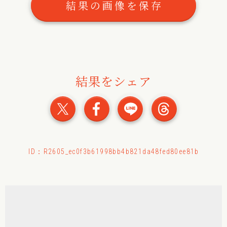
結果の画像を保存
結果をシェア
おみくじの結果をXでシェ
おみくじの結果をFac
おみくじの結果
おみくじ
ID：R2605_ec0f3b61998bb4b821da48fed80ee81b