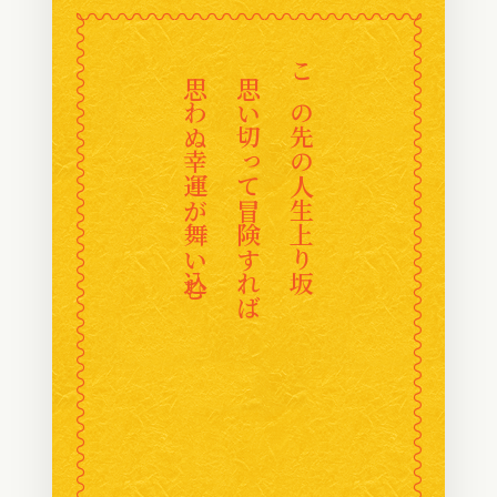
〰
〰
〰
〰
〰
〰
〰
〰
〰
〰
〰
〰
〰
〰
〰
〰
〰
〰
〰
〰
〰
〰
〰
〰
思わぬ幸運が舞い込む
思い切って冒険すれば
この先の人生上り坂
〰
〰
〰
〰
〰
〰
〰
〰
〰
〰
〰
〰
〰
〰
〰
〰
〰
〰
〰
〰
〰
〰
〰
〰
〰
〰