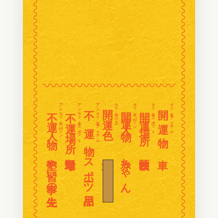
〰
〰
〰
〰
〰
〰
〰
〰
〰
〰
〰
〰
〰〰〰〰〰〰〰〰〰〰〰〰〰〰〰〰
〰
〰
〰
〰
アンラッキーパーソン
アンラッキースポット
アンラッキーアイテム
ラッキーカラー
ラッキーパーソン
ラッキースポット
ラッキーアイテム
開 運 色
開 運 物
不 運 物
開運人物
開運場所
不運人物
不運場所
〰
〰
〰
〰
〰
〰
〰
〰
塾や習い事の先生
スポーツ用品
黄土色
赤ちゃん
〰
〰
〰
〰
〰
〰
〰
〰