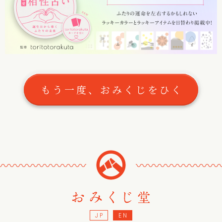
もう一度、おみくじをひく
〰
〰
〰
〰
〰
〰
〰
〰
〰
〰
〰
〰
〰
〰
〰
JP
EN