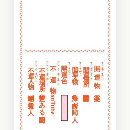
〰
〰
〰
〰
〰
〰
〰
〰
〰
〰
〰
〰
〰〰〰〰〰〰〰〰〰〰〰〰〰〰〰〰
〰
〰
〰
〰
アンラッキーパーソン
アンラッキースポット
アンラッキーアイテム
ラッキーカラー
ラッキーパーソン
ラッキースポット
ラッキーアイテム
開 運 色
開 運 物
不 運 物
開運人物
開運場所
不運人物
不運場所
〰
〰
〰
〰
〰
〰
〰
〰
運動が得意な人
芝生のある公園
YouTube
桜色
帰る方向が同じ人
〰
〰
〰
〰
〰
〰
〰
〰