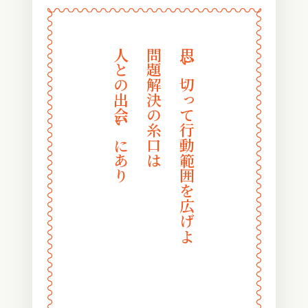
〰
〰
〰
〰
〰
〰
〰
〰
〰
〰
〰
〰
〰
〰
〰
〰
〰
〰
〰
〰
〰
〰
〰
〰
人との出会いにあり
問題解決の糸口は
思い切って行動範囲を広げよ
〰
〰
〰
〰
〰
〰
〰
〰
〰
〰
〰
〰
〰
〰
〰
〰
〰
〰
〰
〰
〰
〰
〰
〰
〰
〰