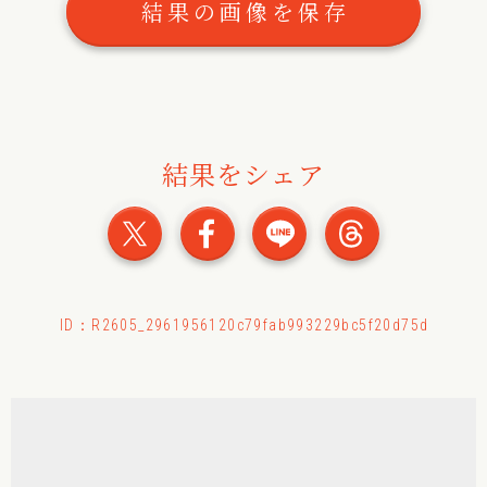
結果の画像を保存
結果をシェア
おみくじの結果をXでシェ
おみくじの結果をFac
おみくじの結果
おみくじ
ID：R2605_2961956120c79fab993229bc5f20d75d