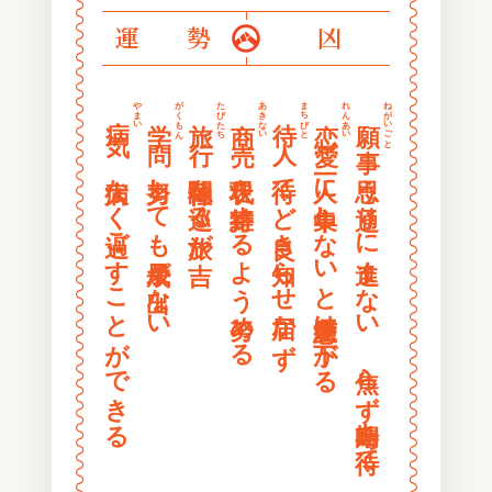
〰
〰
運勢
凶
〰
〰
〰
〰
〰
〰
やまい
がくもん
たびたち
あきない
まちびと
れんあい
ねがいごと
病気
学問
旅行
商売
待人
恋愛
願事
〰
〰
〰
〰
大病なく過ごすことができる
努力しても成果が出ない
神社仏閣を巡る旅が吉
現状を維持するよう努める
待てど良き知らせ届かず
一人に集中しないと恋愛運は下がる
思う通りに進まない 焦らず時期を待て
〰
〰
〰
〰
〰
〰
〰
〰
〰
〰
〰
〰
〰
〰
〰
〰
〰
〰
〰
〰
〰
〰