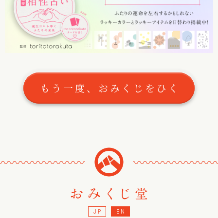
もう一度、おみくじをひく
〰
〰
〰
〰
〰
〰
〰
〰
〰
〰
〰
〰
〰
〰
〰
JP
EN