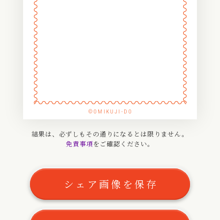
〰
〰
〰
〰
〰
〰
〰
〰
〰
〰
〰
〰
〰
〰
〰
〰
〰
〰
〰
〰
〰
〰
〰
〰
〰
〰
〰
〰
〰
〰
〰
〰
〰
〰
©OMIKUJI-DO
〰
〰
〰
〰
結果は、必ずしもその通りになるとは限りません。
免責事項
をご確認ください。
〰
〰
〰
〰
〰
〰
シェア画像を保存