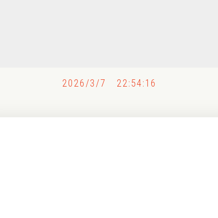
2026/3/7 22:54:16
〰
〰