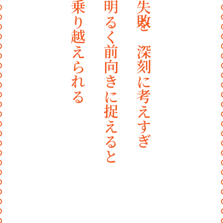
乗り越えられる
明るく前向きに捉えると
失敗を深刻に考えすぎ
〰
〰
〰
〰
〰
〰
〰
〰
〰
〰
〰