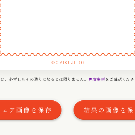
〰
〰
〰
〰
〰
〰
〰
〰
〰
〰
〰
〰
〰
〰
〰
〰
〰
©OMIKUJI-DO
〰
〰
果は、必ずしもその通りになるとは限りません。
免責事項
をご確認くださ
〰
〰
シェア画像を保存
結果の画像を保
〰
〰