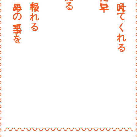
〰
〰
〰
〰
〰
〰
〰
〰
〰
〰
〰〰〰〰〰〰〰〰〰〰〰〰
〰