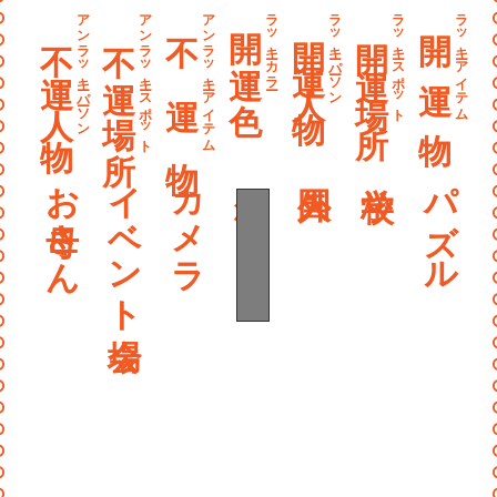
〰
アンラッキーパーソン
アンラッキースポット
アンラッキーアイテム
ラッキーカラー
ラッキーパーソン
ラッキースポット
ラッキーアイテム
開 運 色
開 運 物
不 運 物
開運人物
開運場所
不運人物
不運場所
〰
〰
〰
〰
お母さん
イベント会場
カメラ
灰色
パズル
〰
〰
〰
〰
〰
〰
〰