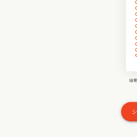
〰
〰
〰
結