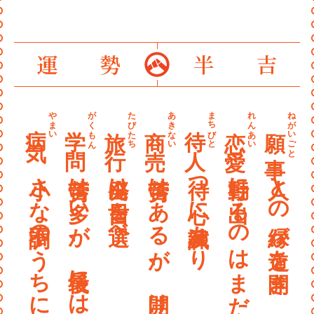
〰
〰
〰
運勢
半
〰
〰
やまい
がくもん
たびたち
あきない
まちびと
れんあい
ねがいごと
病気
学問
旅行
商売
待人
恋愛
願事
〰
〰
小さな不調のうちに早めの手当てを
苦労は多いが、最後には報われる
出発は吉日を選べ
苦労はあるが、開ける
待つ心に試練あり
行動に出るのはまだ早い
人との縁が道を開き 叶えてくれる
〰
〰
〰
〰
〰