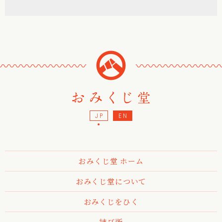
〰
〰
〰
〰
〰
〰
〰
〰
〰
〰
〰
〰
〰
〰
〰
JP
EN
おみくじ堂 ホーム
おみくじ堂について
おみくじをひく
結び所